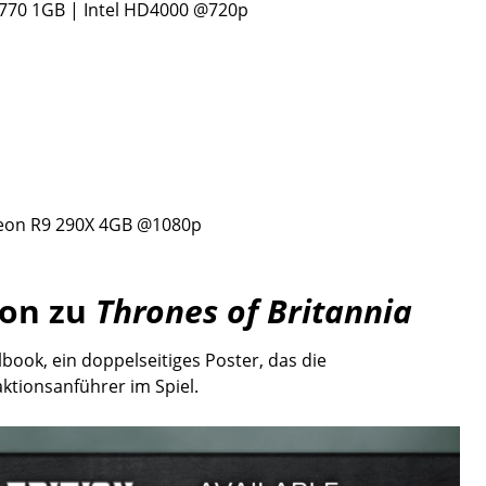
770 1GB | Intel HD4000 @720p
deon R9 290X 4GB @1080p
ion zu
Thrones of Britannia
elbook, ein doppelseitiges Poster, das die
tionsanführer im Spiel.