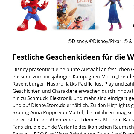
©Disney. ©Disney/Pixar. © &
Festliche Geschenkideen für die 
Disney präsentiert eine bunte Auswahl an festlichen G
Passend zum diesjährigen Kampagnen-Motto „Freude 
Ravensburger, Hasbro, Jakks Pacific, Just Play und zah
Geschichten und Charaktere erwachen durch innovati
hin zu Schmuck, Elektronik und mehr sind einzigartig
und auf DisneyStore.de erhältlich. Zu den Highlights 
Skating Anna Puppe von Mattel, die mit ihrem magisch
bereit ist für ein Abenteuer auf dem Eis. Mit dem Bau
Fans ein, die dunkle Variante des ikonischen Raumschi
Special „LEGO Star Wars: Rebuild the Galaxy“ auf Disne