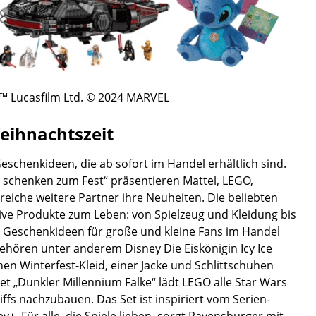
 ™ Lucasfilm Ltd. © 2024 MARVEL
Weihnachtszeit
eschenkideen, die ab sofort im Handel erhältlich sind.
schenken zum Fest“ präsentieren Mattel, LEGO,
lreiche weitere Partner ihre Neuheiten. Die beliebten
ve Produkte zum Leben: von Spielzeug und Kleidung bis
e Geschenkideen für große und kleine Fans im Handel
gehören unter anderem Disney Die Eiskönigin Icy Ice
en Winterfest-Kleid, einer Jacke und Schlittschuhen
set „Dunkler Millennium Falke“ lädt LEGO alle Star Wars
ffs nachzubauen. Das Set ist inspiriert vom Serien-
y+. Für alle, die Spiele lieben, sorgt Ravensburger mit