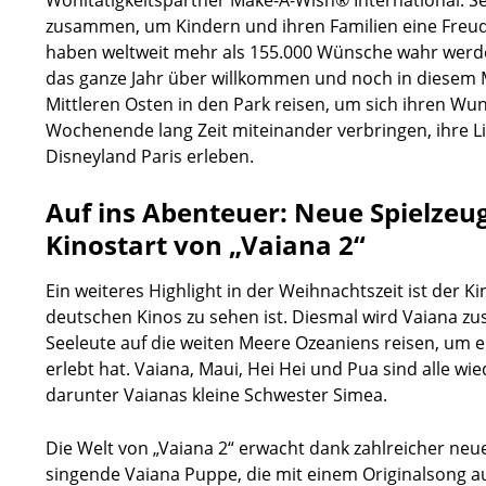
Wohltätigkeitspartner Make-A-Wish® International. S
zusammen, um Kindern und ihren Familien eine Freud
haben weltweit mehr als 155.000 Wünsche wahr werde
das ganze Jahr über willkommen und noch in diesem
Mittleren Osten in den Park reisen, um sich ihren Wun
Wochenende lang Zeit miteinander verbringen, ihre L
Disneyland Paris erleben.
Auf ins Abenteuer: Neue Spielze
Kinostart von „Vaiana 2“
Ein weiteres Highlight in der Weihnachtszeit ist der 
deutschen Kinos zu sehen ist. Diesmal wird Vaiana
Seeleute auf die weiten Meere Ozeaniens reisen, um e
erlebt hat. Vaiana, Maui, Hei Hei und Pua sind alle wi
darunter Vaianas kleine Schwester Simea.
Die Welt von „Vaiana 2“ erwacht dank zahlreicher neu
singende Vaiana Puppe, die mit einem Originalsong au