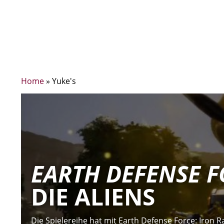
Home
»
Yuke's
EARTH DEFENSE F
DIE ALIENS
Die Spielereihe hat mit Earth Defense Force: Iron 