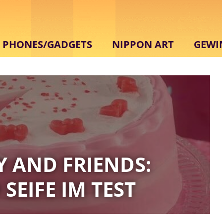
PHONES/GADGETS
NIPPON ART
GEWI
Y AND FRIENDS:
EIFE IM TEST