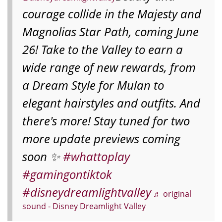
courage collide in the Majesty and
Magnolias Star Path, coming June
26! Take to the Valley to earn a
wide range of new rewards, from
a Dream Style for Mulan to
elegant hairstyles and outfits. And
there's more! Stay tuned for two
more update previews coming
soon ✨
#whattoplay
#gamingontiktok
#disneydreamlightvalley
♬ original
sound - Disney Dreamlight Valley