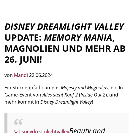
DISNEY DREAMLIGHT VALLEY
UPDATE:
MEMORY MANIA
,
MAGNOLIEN UND MEHR AB
26. JUNI!
von
Mandi
22.06.2024
Ein Sternenpfad namens
Majesty and Magnolias
, ein In-
Game-Event von
Alles steht Kopf 2
(
Inside Out 2
), und
mehr kommt in
Disney Dreamlight Valley
!
Beauty and
@disneydreamlightvalley