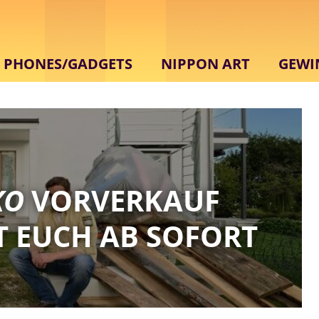
PHONES/GADGETS
NIPPON ART
GEWI
KO
VORVERKAUF
T EUCH AB SOFORT