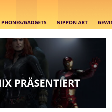
PHONES/GADGETS
NIPPON ART
GEWI
NIX PRÄSENTIERT